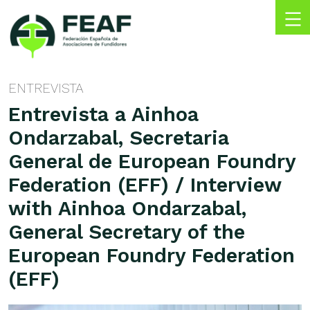
Skip
to
content
FEAF
Federación
Española
ENTREVISTA
de
Entrevista a Ainhoa
Asociaciones
de
Ondarzabal, Secretaria
Fundidores
General de European Foundry
Federation (EFF) / Interview
with Ainhoa Ondarzabal,
General Secretary of the
European Foundry Federation
(EFF)