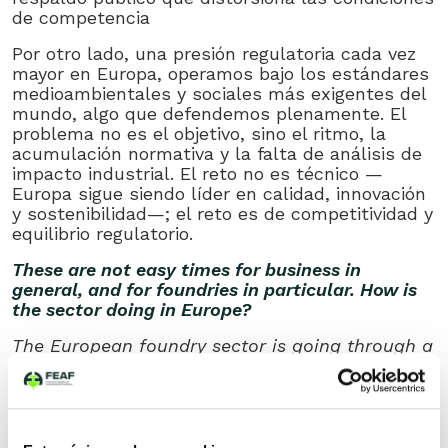
de competencia
Por otro lado, una presión regulatoria cada vez
mayor en Europa, operamos bajo los estándares
medioambientales y sociales más exigentes del
mundo, algo que defendemos plenamente. El
problema no es el objetivo, sino el ritmo, la
acumulación normativa y la falta de análisis de
impacto industrial. El reto no es técnico —
Europa sigue siendo líder en calidad, innovación
y sostenibilidad—; el reto es de competitividad y
equilibrio regulatorio.
These are not easy times for business in
general, and for foundries in particular. How is
the sector doing in Europe?
The European foundry sector is going through a
particularly demanding period. We are emerging
from an unprecedented energy crisis, which
directly affected an energy-intensive industry
like ours. At the same time, we are facing a
slowdown in the automotive sector, geopolitical