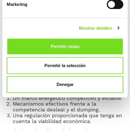
Marketing
La fundición europea convive con
incertidumbre, aranceles, regulación,
competencia de terceros países… ¿hay salida?
Mostrar detalles
Sí, hay salida. Pero requiere decisiones
estratégicas claras.
Permitir todas
La primera es reconocer que la fundición es una
industria fundamental para la autonomía
estratégica europea. No puede hablarse de
transición energética, movilidad sostenible o
Permitir la selección
soberanía tecnológica sin una base sólida de
industrias como la nuestra.
Denegar
Necesitamos tres cosas muy concretas:
Un marco energético competitivo y estable.
Mecanismos efectivos frente a la
competencia desleal y el dumping.
Una regulación proporcionada que tenga en
cuenta la viabilidad económica.