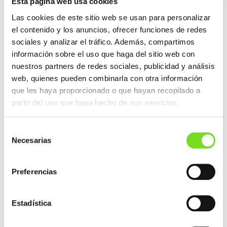
Esta página web usa cookies
uncertainty, and increasing competitive
Las cookies de este sitio web se usan para personalizar
pressure from third countries.
el contenido y los anuncios, ofrecer funciones de redes
In recent years, we have seen a decline in
sociales y analizar el tráfico. Además, compartimos
production and employment across several
información sobre el uso que haga del sitio web con
Member States. On the one hand, there is
nuestros partners de redes sociales, publicidad y análisis
growing competition from third countries,
where structural overcapacity exists and where
web, quienes pueden combinarla con otra información
public support often distorts the level playing
que les haya proporcionado o que hayan recopilado a
field.
partir del uso que haya hecho de sus servicios.
On the other hand, we face increasing
regulatory pressure in Europe. We operate under
Selección
some of the world’s highest environmental and
Necesarias
de
social standards — standards we fully support.
consentimiento
The issue is not the objective, but the pace, the
accumulation of legislation, and the lack of
Preferencias
adequate industrial impact assessments.
The challenge is not technical — Europe
Estadística
remains a global leader in quality, innovation
and sustainability. The real challenge is
competitiveness and regulatory balance.