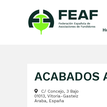
Skip
to
content
H
FEAF
Federación
Española
de
Asociaciones
de
Fundidores
ACABADOS A
C/ Concejo, 3 Bajo
01013, Vitoria-Gasteiz
Araba, España