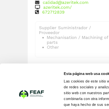
calidad@azeritek.com
azeritek.com/
672712839
Supplier Suministrador /
Proveedor
Mechanisation / Machining of
parts
Other
Esta página web usa cook
Las cookies de este sitio 
de redes sociales y analiz
sitio web con nuestros par
combinarla con otra inform
que haya hecho de sus ser