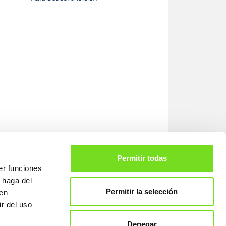
Permitir todas
er funciones
 haga del
Permitir la selección
den
707
Legal warning
r del uso
Data privacy
Denegar