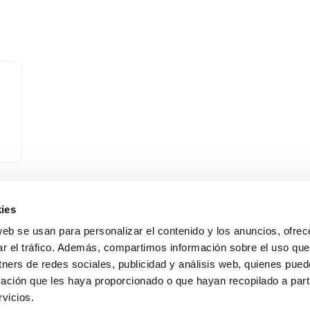
ies
web se usan para personalizar el contenido y los anuncios, ofrec
ar el tráfico. Además, compartimos información sobre el uso que
tners de redes sociales, publicidad y análisis web, quienes pue
Alameda Urquijo, 33 – 1D
(+34) 944 700 
ación que les haya proporcionado o que hayan recopilado a parti
48008 Bilbao (Bizkaia)
info@feaf.es
vicios.