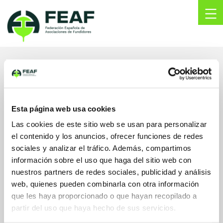
Skip
to
content
FEAF
Federación
Española
de
ACOMET Metales y
Asociaciones
de
Minerales, S.L.
Fundidores
Esta página web usa cookies
Calle Amaia nº 2, 1ºD
Las cookies de este sitio web se usan para personalizar
48940, Leioa
el contenido y los anuncios, ofrecer funciones de redes
Bizkaia, España
sociales y analizar el tráfico. Además, compartimos
info@acomet.es
información sobre el uso que haga del sitio web con
www.acomet.es/
nuestros partners de redes sociales, publicidad y análisis
944362030
web, quienes pueden combinarla con otra información
LinkedIn
que les haya proporcionado o que hayan recopilado a
partir del uso que haya hecho de sus servicios.