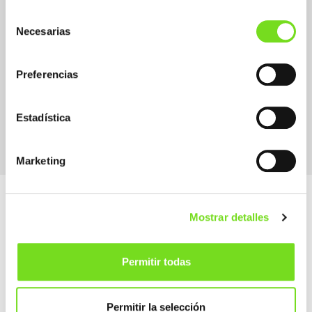
Selección
Necesarias
de
consentimiento
Preferencias
Supplier Suministrador / Proveedor
Raw Materials
Estadística
Marketing
Mostrar detalles
Permitir todas
Alameda Urquijo, 33 – 1D
48008 Bilbao (Bizkaia)
Permitir la selección