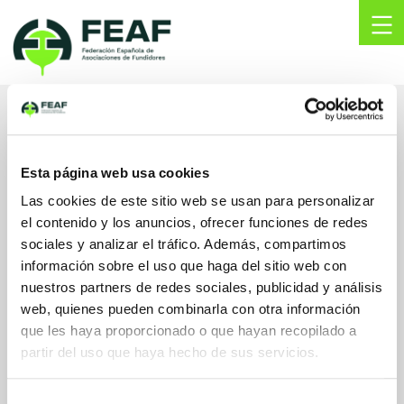
Skip
to
content
FEAF
Federación
Española
de
ATECMASID, S.L.
Asociaciones
de
Esta página web usa cookies
Fundidores
Camino del Tomillarón, 136
Las cookies de este sitio web se usan para personalizar
28231, Las Rozas de Madrid
el contenido y los anuncios, ofrecer funciones de redes
Madrid, España
sociales y analizar el tráfico. Además, compartimos
info@atecid.com
información sobre el uso que haga del sitio web con
atecid.com
nuestros partners de redes sociales, publicidad y análisis
665608533
web, quienes pueden combinarla con otra información
que les haya proporcionado o que hayan recopilado a
partir del uso que haya hecho de sus servicios.
Selección