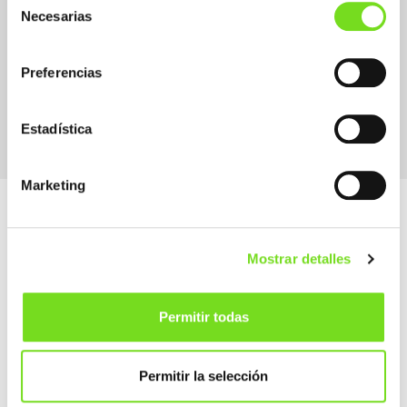
Necesarias
de
consentimiento
Preferencias
Supplier Suministrador / Proveedor
Other
Estadística
Marketing
Mostrar detalles
Alameda Urquijo, 33 – 1D
Permitir todas
48008 Bilbao (Bizkaia)
How to get
Permitir la selección
(+34) 944 700 707
info@feaf.es