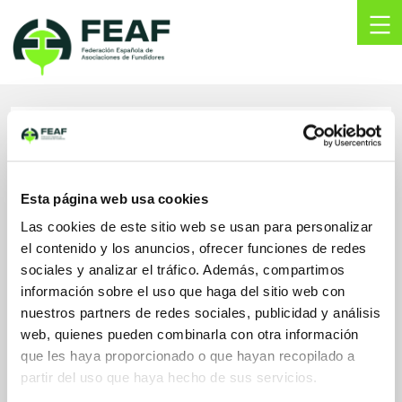
Skip
to
content
FEAF
Federación
Española
de
EURO-EQUIP, S.L.
Asociaciones
de
Fundidores
POLIGONO INDUSTRIAL LA CRUZ
Esta página web usa cookies
PARCELA 4-5 48196 LEZAMA, BIZKAIA
48196, LEZAMA
Las cookies de este sitio web se usan para personalizar
Bizkaia, ESPAÑA
el contenido y los anuncios, ofrecer funciones de redes
sociales y analizar el tráfico. Además, compartimos
euroequip@euroequip.es
información sobre el uso que haga del sitio web con
www.euroequip.es/
944761244
nuestros partners de redes sociales, publicidad y análisis
944761247
web, quienes pueden combinarla con otra información
que les haya proporcionado o que hayan recopilado a
partir del uso que haya hecho de sus servicios.