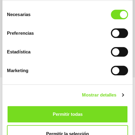
Selección
Necesarias
de
consentimiento
Preferencias
Supplier Suministrador / Proveedor
Engineering
Machinery and Equipment Goods
Estadística
Marketing
Mostrar detalles
Permitir todas
Alameda Urquijo, 33 – 1D
48008 Bilbao (Bizkaia)
Permitir la selección