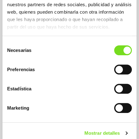
nuestros partners de redes sociales, publicidad y análisis
web, quienes pueden combinarla con otra información
que les haya proporcionado o que hayan recopilado a
partir del uso que haya hecho de sus servicios.
Selección
Aplicaciones Fundición No Férrea
Necesarias
de
Aluminum and alloys
consentimiento
Preferencias
Sectors Fundición No Férrea
Automotive - industrial vehicle
Estadística
Marketing
Molding Systems / Process Fundición
No Férrea
Injection
Mostrar detalles