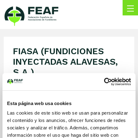
Skip
to
content
FEAF
Federación
Española
de
FIASA (FUNDICIONES
Asociaciones
de
INYECTADAS ALAVESAS,
Fundidores
S.A.)
Pol. Ind. Subillabide. C/ La Haya 12
01230, NANCLARES DE LA OCA
Araba, España
Esta página web usa cookies
info@fiasa.es
Las cookies de este sitio web se usan para personalizar
www.fiasa.es/es/
el contenido y los anuncios, ofrecer funciones de redes
945361802
sociales y analizar el tráfico. Además, compartimos
información sobre el uso que haga del sitio web con