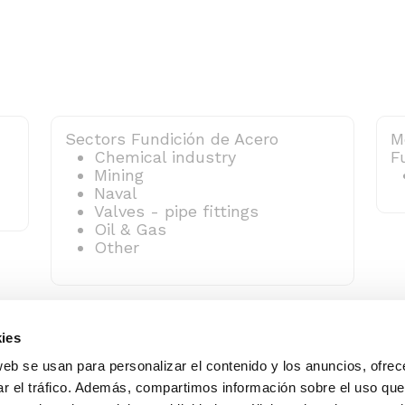
Sectors Fundición de Acero
M
Chemical industry
F
Mining
Naval
Valves - pipe fittings
Oil & Gas
Other
ies
web se usan para personalizar el contenido y los anuncios, ofrec
ar el tráfico. Además, compartimos información sobre el uso que