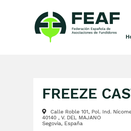
Skip
to
content
H
FEAF
Federación
Española
de
Asociaciones
de
Fundidores
FREEZE CAS
Calle Roble 101, Pol. Ind. Nicom
40140 , V. DEL MAJANO
Segovia, España