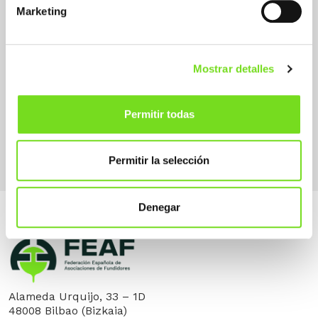
Oil & Gas
Marketing
Molding Systems / Process Fundición
Mostrar detalles
No Férrea
Arena Moldeo Manual
Mechanical Molding Sand
Gravity casting
Permitir todas
Lost model
Permitir la selección
Denegar
Alameda Urquijo, 33 – 1D
48008 Bilbao (Bizkaia)