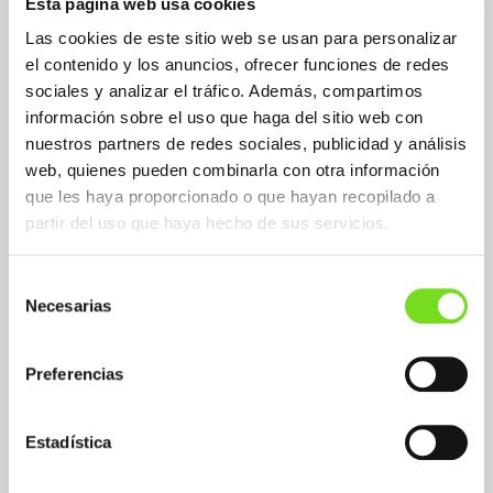
Esta página web usa cookies
Las cookies de este sitio web se usan para personalizar
el contenido y los anuncios, ofrecer funciones de redes
sociales y analizar el tráfico. Además, compartimos
información sobre el uso que haga del sitio web con
Aplicaciones Fundición No Férrea
nuestros partners de redes sociales, publicidad y análisis
Aluminum and alloys
web, quienes pueden combinarla con otra información
que les haya proporcionado o que hayan recopilado a
partir del uso que haya hecho de sus servicios.
Sectors Fundición No Férrea
Electric power
Selección
Wind power
Necesarias
de
Hardware and Tools
consentimiento
Railway
Chemical industry
Preferencias
Machine tool
Agricultural machinery
Electrical machinery
Estadística
Naval
Valves - pipe fittings