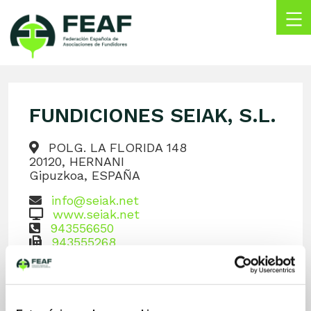
Skip
to
content
FEAF
Federación
Española
de
FUNDICIONES SEIAK, S.L.
Asociaciones
de
Fundidores
POLG. LA FLORIDA 148
20120, HERNANI
Gipuzkoa, ESPAÑA
info@seiak.net
www.seiak.net
943556650
943555268
LinkedIn