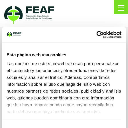
Skip
to
content
FEAF
Federación
Española
de
FUNDIMECA METAL, S.L.
Asociaciones
de
Esta página web usa cookies
Fundidores
Nafarroa Etorbidea 32 - 1ºB
Las cookies de este sitio web se usan para personalizar
20200 , BEASAIN
el contenido y los anuncios, ofrecer funciones de redes
Gipuzkoa, España
sociales y analizar el tráfico. Además, compartimos
info@fundimeca.com
información sobre el uso que haga del sitio web con
www.fundimeca.com/
nuestros partners de redes sociales, publicidad y análisis
943052545
web, quienes pueden combinarla con otra información
que les haya proporcionado o que hayan recopilado a
partir del uso que haya hecho de sus servicios.
Selección