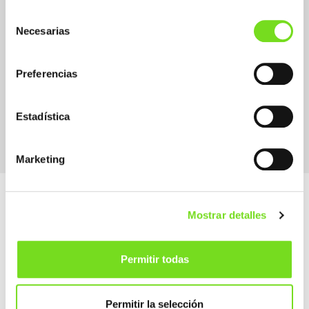
Selección
Necesarias
de
consentimiento
Preferencias
Supplier Suministrador / Proveedor
Machinery and Equipment Goods
Estadística
Marketing
Mostrar detalles
Permitir todas
Alameda Urquijo, 33 – 1D
48008 Bilbao (Bizkaia)
Permitir la selección