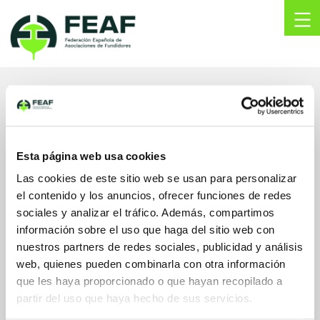
Skip
to
content
FEAF
Federación
Española
de
HERMANN OTTO
Asociaciones
de
SUDEROW, S.L.
Fundidores
Esta página web usa cookies
C/ Las Mercedes 31, 1º Dpto 10 -
Las cookies de este sitio web se usan para personalizar
Edificio Abra 3 -
el contenido y los anuncios, ofrecer funciones de redes
48930, Getxo
sociales y analizar el tráfico. Además, compartimos
Bizkaia, España
información sobre el uso que haga del sitio web con
iabendano@hossl.com
nuestros partners de redes sociales, publicidad y análisis
www.hossl.com/es/
web, quienes pueden combinarla con otra información
94 480 00 18
que les haya proporcionado o que hayan recopilado a
partir del uso que haya hecho de sus servicios.