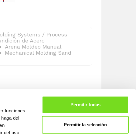
olding Systems / Process
undición de Acero
Arena Moldeo Manual
Mechanical Molding Sand
Permitir todas
er funciones
 haga del
Permitir la selección
den
r del uso
707
Legal warning