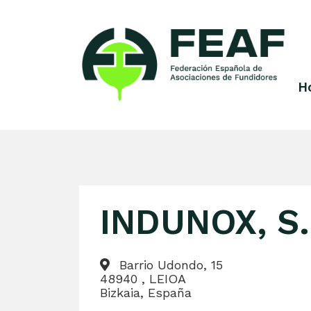
Skip
to
content
H
FEAF
Federación
Española
de
Asociaciones
de
Fundidores
INDUNOX, S.
Barrio Udondo, 15
48940 , LEIOA
Bizkaia, España