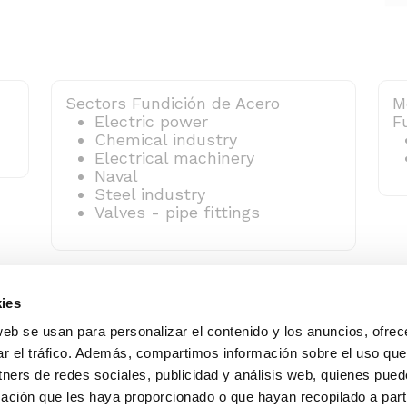
Sectors Fundición de Acero
M
Electric power
F
Chemical industry
Electrical machinery
Naval
Steel industry
Valves - pipe fittings
ies
web se usan para personalizar el contenido y los anuncios, ofrec
ar el tráfico. Además, compartimos información sobre el uso que
tners de redes sociales, publicidad y análisis web, quienes pue
ación que les haya proporcionado o que hayan recopilado a parti
Alameda Urquijo, 33 – 1D
(+34) 944 700 