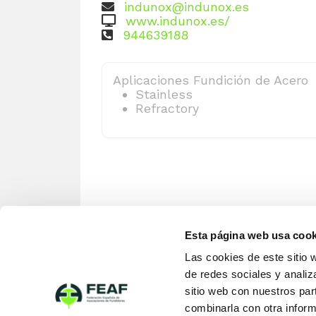
indunox@indunox.es
www.indunox.es/
944639188
Aplicaciones Fundición de Acero
Stainless
Refractory
Esta página web usa cook
Las cookies de este sitio 
de redes sociales y analiz
sitio web con nuestros par
combinarla con otra inform