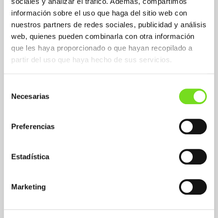
sociales y analizar el tráfico. Además, compartimos
información sobre el uso que haga del sitio web con
nuestros partners de redes sociales, publicidad y análisis
web, quienes pueden combinarla con otra información
Aplicaciones Fundición No Férrea
que les haya proporcionado o que hayan recopilado a
Aluminum and alloys
partir del uso que haya hecho de sus servicios.
Zamak and Zinc alloys
Other
Selección
Necesarias
de
consentimiento
Sectors Fundición No Férrea
Automotive - industrial vehicle
Preferencias
Construction and cement
Electric power
Hardware and Tools
Estadística
Agricultural machinery
Other
Marketing
Molding Systems / Process Fundición