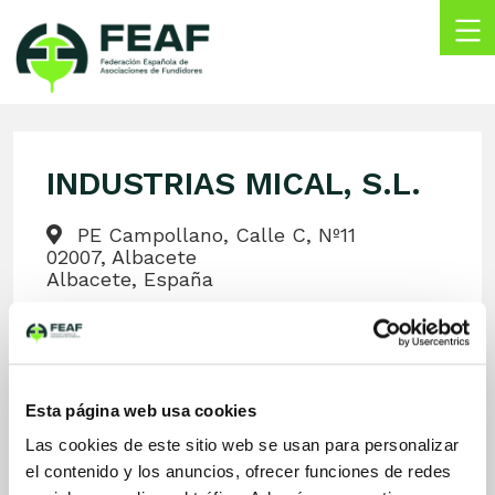
Skip
to
content
FEAF
Federación
Española
de
INDUSTRIAS MICAL, S.L.
Asociaciones
de
Fundidores
PE Campollano, Calle C, Nº11
02007, Albacete
Albacete, España
mical@industriasmical.com
www.industriasmical.com/
967214962
Esta página web usa cookies
Las cookies de este sitio web se usan para personalizar
el contenido y los anuncios, ofrecer funciones de redes