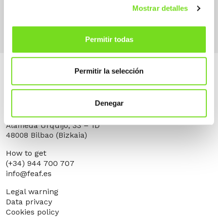
No Férrea
Mostrar detalles
Injection
Permitir todas
Permitir la selección
Denegar
Alameda Urquijo, 33 – 1D
48008 Bilbao (Bizkaia)
How to get
(+34) 944 700 707
info@feaf.es
Legal warning
Data privacy
Cookies policy