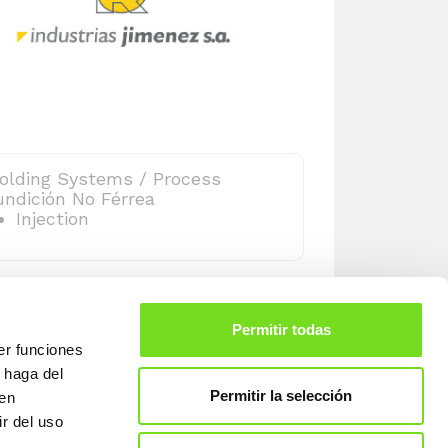
olding Systems / Process
undición No Férrea
Injection
Permitir todas
er funciones
 haga del
Permitir la selección
den
r del uso
707
Legal warning