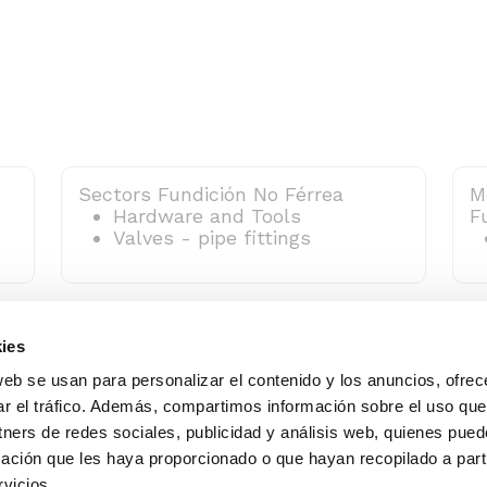
Sectors Fundición No Férrea
M
Hardware and Tools
F
Valves - pipe fittings
ies
web se usan para personalizar el contenido y los anuncios, ofrec
ar el tráfico. Además, compartimos información sobre el uso que
tners de redes sociales, publicidad y análisis web, quienes pue
ación que les haya proporcionado o que hayan recopilado a parti
Alameda Urquijo, 33 – 1D
(+34) 944 700 
vicios.