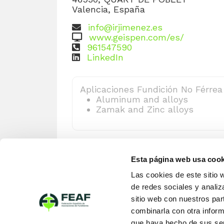
Valencia, España
info@irjimenez.es
www.geispen.com/es/
961547590
LinkedIn
Aplicaciones Fundición No Férrea
Aluminum and alloys
Zamak and Zinc alloys
Esta página web usa cook
Las cookies de este sitio 
de redes sociales y analiz
sitio web con nuestros par
combinarla con otra inform
que haya hecho de sus ser