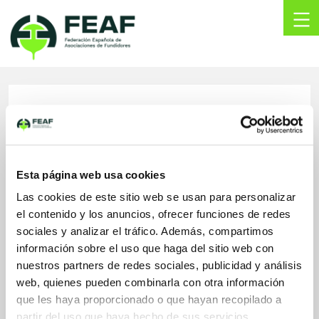
Skip
to
content
FEAF
Federación
Española
de
MONDRAGON GOI
Asociaciones
de
ESKOLA POLITEKNIKOA
Fundidores
J.M.A. S.COOP.
Esta página web usa cookies
Las cookies de este sitio web se usan para personalizar
Loramendi 4
20500, Arrasate - Mondragón
el contenido y los anuncios, ofrecer funciones de redes
Gipuzkoa, España
sociales y analizar el tráfico. Además, compartimos
información sobre el uso que haga del sitio web con
xchamorro@mondragon.edu
nuestros partners de redes sociales, publicidad y análisis
www.mondragon.edu/es/escuela-
politecnica-superior
web, quienes pueden combinarla con otra información
943794700
que les haya proporcionado o que hayan recopilado a
LinkedIn
partir del uso que haya hecho de sus servicios.