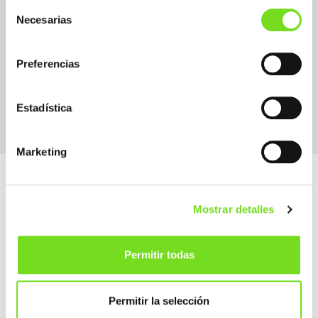
Selección
Necesarias
de
consentimiento
Preferencias
Supplier Suministrador / Proveedor
Machinery and Equipment Goods
Estadística
Marketing
Mostrar detalles
Permitir todas
Alameda Urquijo, 33 – 1D
48008 Bilbao (Bizkaia)
How to get
Permitir la selección
(+34) 944 700 707