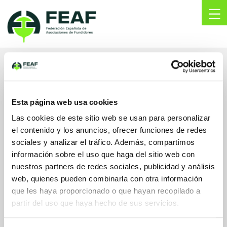
Skip
to
content
FEAF
Federación
Española
de
ONDARLAN S.L.
Asociaciones
de
Fundidores
Esta página web usa cookies
Pol. Ind. Txirrita-Maleo Nº10
20100, RENTERIA
Las cookies de este sitio web se usan para personalizar
Gipuzkoa, España
el contenido y los anuncios, ofrecer funciones de redes
sociales y analizar el tráfico. Además, compartimos
oficina@ondarlan.com
información sobre el uso que haga del sitio web con
ondarlan.com/
943635079
nuestros partners de redes sociales, publicidad y análisis
LinkedIn
web, quienes pueden combinarla con otra información
que les haya proporcionado o que hayan recopilado a
partir del uso que haya hecho de sus servicios.