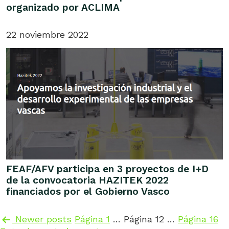
organizado por ACLIMA
22 noviembre 2022
FEAF/AFV participa en 3 proyectos de I+D
de la convocatoria HAZITEK 2022
financiados por el Gobierno Vasco
Paginación
Newer
posts
Página 1
…
Página 12
…
Página 16