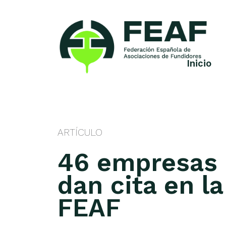
Skip
to
content
Inicio
FEAF
Federación
Española
de
Asociaciones
de
ARTÍCULO
Fundidores
46 empresas 
dan cita en l
FEAF