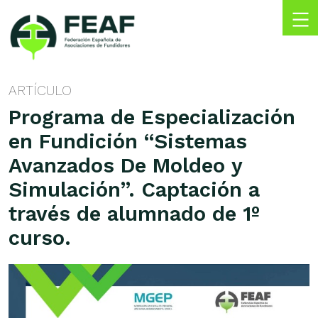
Skip
to
content
FEAF
Federación
Española
ARTÍCULO
de
Programa de Especialización
Asociaciones
de
en Fundición “Sistemas
Fundidores
Avanzados De Moldeo y
Simulación”. Captación a
través de alumnado de 1º
curso.