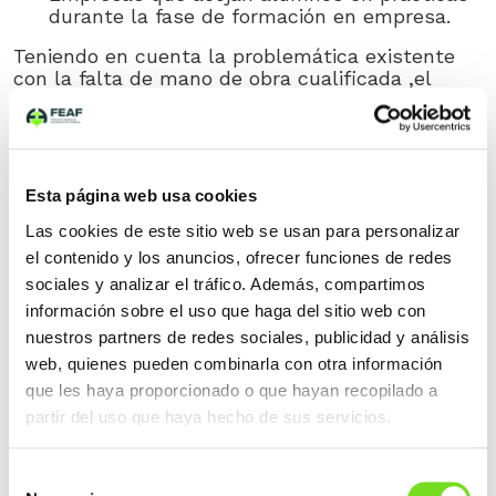
durante la fase de formación en empresa.
Teniendo en cuenta la problemática existente
con la falta de mano de obra cualificada ,el
principal reto para poder poner en marcha este
programa de especialización pasa por captar la
atención del alumnado y motivarlos para que
participen en esta formación.
Esta página web usa cookies
Euskadi cuenta con un tejido industrial
tecnológico y muy diverso, por lo que sectores
Las cookies de este sitio web se usan para personalizar
más tradicionales como la fundición presentan
el contenido y los anuncios, ofrecer funciones de redes
un menor atractivo para las nuevas
sociales y analizar el tráfico. Además, compartimos
generaciones.
información sobre el uso que haga del sitio web con
Es imprescindible demostrar que la fundición es
nuestros partners de redes sociales, publicidad y análisis
un sector a la vanguardia, integrador de las
web, quienes pueden combinarla con otra información
últimas tecnologías y clave en la transición
que les haya proporcionado o que hayan recopilado a
hacia un modelo más verde y sostenible.
partir del uso que haya hecho de sus servicios.
Es un sector arraigado y con futuro, que además
presenta un enorme potencial de desarrollo. Por
Selección
lo tanto, se hace necesario que las empresas de