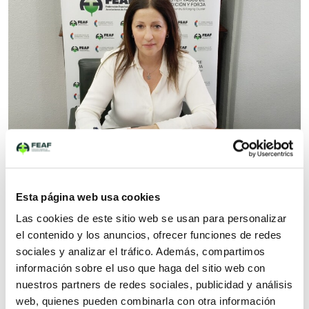
Protocolo de Vigilancia Radiológica de
Esta página web usa cookies
Materiales Metálicos. Entrevista a Maite
Las cookies de este sitio web se usan para personalizar
Rodríguez de FEAF
el contenido y los anuncios, ofrecer funciones de redes
sociales y analizar el tráfico. Además, compartimos
4 February 2025
información sobre el uso que haga del sitio web con
nuestros partners de redes sociales, publicidad y análisis
web, quienes pueden combinarla con otra información