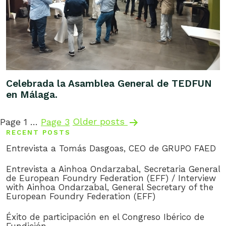
Celebrada la Asamblea General de TEDFUN
en Málaga.
Posts
Page 1
…
Page 3
Older
posts
RECENT POSTS
pagination
Entrevista a Tomás Dasgoas, CEO de GRUPO FAED
Entrevista a Ainhoa Ondarzabal, Secretaria General
de European Foundry Federation (EFF) / Interview
with Ainhoa Ondarzabal, General Secretary of the
European Foundry Federation (EFF)
Éxito de participación en el Congreso Ibérico de