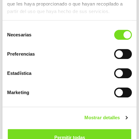
que les haya proporcionado o que hayan recopilado a
partir del uso que haya hecho de sus servicios.
Selección
Necesarias
de
consentimiento
Preferencias
Estadística
Programa de Especialización en Fundición
“Sistemas Avanzados De Moldeo y
Marketing
Simulación”. Captación a través de alumnado
de 1º curso.
Mostrar detalles
9 December 2024
Permitir todas