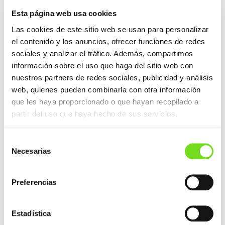
25% de la demanda del año 2019, el
incremento en nuestro Mercado es de en un
Esta página web usa cookies
5%-6%
Las cookies de este sitio web se usan para personalizar
el contenido y los anuncios, ofrecer funciones de redes
sociales y analizar el tráfico. Además, compartimos
Para compensar esta reducción, Draxton ha
información sobre el uso que haga del sitio web con
trabajado en la diversificación y sobre todo en
nuestros partners de redes sociales, publicidad y análisis
proporcionar una propuesta de alto valor
web, quienes pueden combinarla con otra información
añadido a los clientes, transformando a la
que les haya proporcionado o que hayan recopilado a
organización en un Proveedor de Soluciones, con
partir del uso que haya hecho de sus servicios.
un fuerte compromiso en la Sostenibilidad,
Innovación y en la Excelencia Operativa.
Selección
¿Hay luz al final del túnel o es prematuro?
Necesarias
de
Nuestro sector todavía está golpeado por los
consentimiento
fuertes incrementos de precios de materias
primas, electricad y gas, así como por un alto
Preferencias
nivel de inflación. Afortunadamente los precios
del gas en el mercados Europeos está
descendiendo poco a poco pero de forma
Estadística
continuada, conduciendo a su vez a los precios