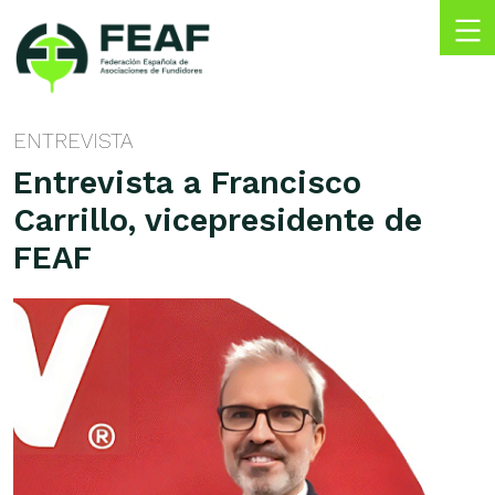
Skip
to
content
FEAF
Federación
Española
ENTREVISTA
de
Entrevista a Francisco
Asociaciones
de
Carrillo, vicepresidente de
Fundidores
FEAF