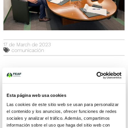
17 de March de 2023
comunicación
El equipo interno de FEAF ha revisado
recientemente su política de comunicación
interna y externa, con el fin de comprobar el
grado de ejecución y el cumplimiento de los
objetivos que se recogen en el Plan de
Esta página web usa cookies
Comunicación, aprobado en la Asamblea
celebrada en 2022.
Las cookies de este sitio web se usan para personalizar
el contenido y los anuncios, ofrecer funciones de redes
A lo largo de los últimos meses, FEAF ha ido
sociales y analizar el tráfico. Además, compartimos
poniendo en marcha diferentes instrumentos
información sobre el uso que haga del sitio web con
como el blog o la newsletter, con el fin de