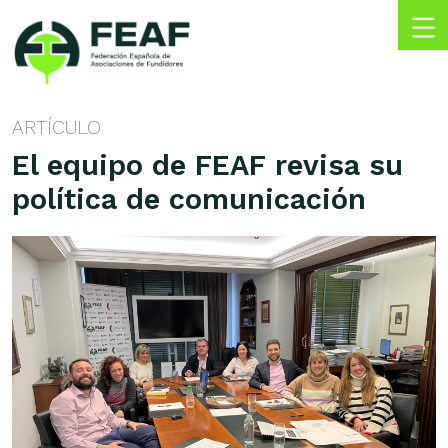
Skip
to
content
FEAF
Federación
Española
ARTÍCULO
de
El equipo de FEAF revisa su
Asociaciones
de
política de comunicación
Fundidores