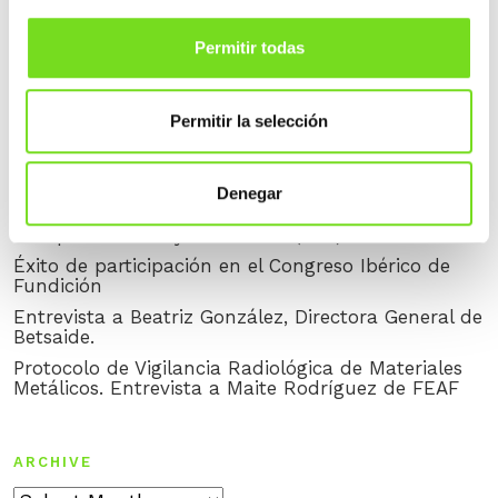
Entrevista a Francisco Carrillo, vicepresidente de
FEAF
Permitir todas
RECENT POSTS
Permitir la selección
Entrevista a Tomás Dasgoas, CEO de GRUPO FAED
Entrevista a Ainhoa Ondarzabal, Secretaria General
de European Foundry Federation (EFF) / Interview
Denegar
with Ainhoa Ondarzabal, General Secretary of the
European Foundry Federation (EFF)
Éxito de participación en el Congreso Ibérico de
Fundición
Entrevista a Beatriz González, Directora General de
Betsaide.
Protocolo de Vigilancia Radiológica de Materiales
Metálicos. Entrevista a Maite Rodríguez de FEAF
ARCHIVE
Archive