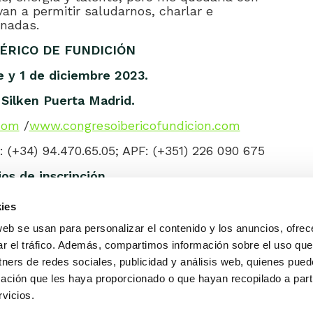
n a permitir saludarnos, charlar e
rnadas.
ÉRICO DE FUNDICIÓN
 y 1 de diciembre 2023.
 Silken Puerta Madrid.
com
/
www.congresoibericofundicion.com
 (+34) 94.470.65.05; APF: (+351) 226 090 675
os de inscripción
ies
web se usan para personalizar el contenido y los anuncios, ofrec
ar el tráfico. Además, compartimos información sobre el uso que
tners de redes sociales, publicidad y análisis web, quienes pue
ación que les haya proporcionado o que hayan recopilado a parti
Alameda Urquijo, 33 – 1D
(+34) 944 700 
vicios.
48008 Bilbao (Bizkaia)
info@feaf.es