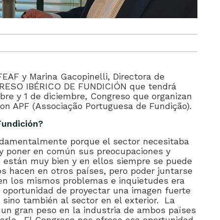
FEAF y Marina Gacopinelli, Directora de
GRESO IBÉRICO DE FUNDICIÓN que tendrá
bre y 1 de diciembre
, Congreso que organizan
on APF (Associação Portuguesa de Fundição).
Fundición?
damentalmente porque el sector necesitaba
e y poner en común sus preocupaciones y
 están muy bien y en ellos siempre se puede
s hacen en otros países, pero poder juntarse
nen los mismos problemas e inquietudes era
 oportunidad de proyectar una imagen fuerte
 sino también al sector en el exterior. La
e un gran peso en la industria de ambos países
rlo. El Congreso nos ofrece esa oportunidad.