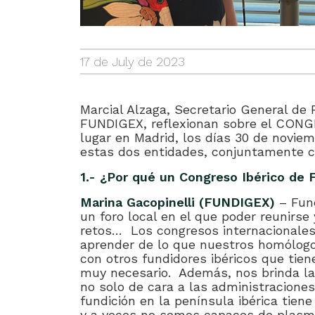
17 de July de 2023
Marcial Alzaga, Secretario General de 
FUNDIGEX, reflexionan sobre el CON
lugar en Madrid, los días 30 de noviem
estas dos entidades, conjuntamente c
1.- ¿Por qué un Congreso Ibérico de 
Marina Gacopinelli (FUNDIGEX)
– Fun
un foro local en el que poder reunirs
retos… Los congresos internacionales
aprender de lo que nuestros homólogo
con otros fundidores ibéricos que tie
muy necesario. Además, nos brinda la
no solo de cara a las administraciones
fundición en la península ibérica tien
y a veces no somos capaces de plasma