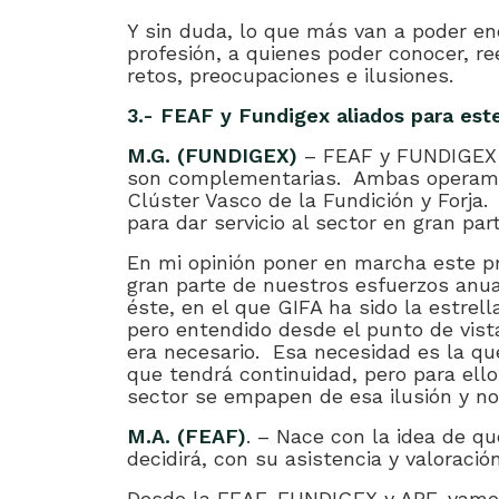
Y sin duda, lo que más van a poder en
profesión, a quienes poder conocer, r
retos, preocupaciones e ilusiones.
3.- FEAF y Fundigex aliados para este
M.G. (FUNDIGEX)
– FEAF y FUNDIGEX 
son complementarias. Ambas operamos
Clúster Vasco de la Fundición y Forja
para dar servicio al sector en gran par
En mi opinión poner en marcha este p
gran parte de nuestros esfuerzos anu
éste, en el que GIFA ha sido la estrel
pero entendido desde el punto de vist
era necesario. Esa necesidad es la qu
que tendrá continuidad, pero para ell
sector se empapen de esa ilusión y nos
M.A. (FEAF)
. – Nace con la idea de qu
decidirá, con su asistencia y valoració
Desde la FEAF, FUNDIGEX y APF, vamo