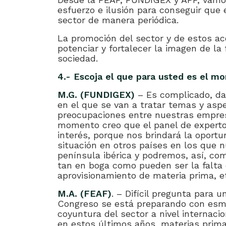
esfuerzo e ilusión para conseguir que
sector de manera periódica.
La promoción del sector y de estos ac
potenciar y fortalecer la imagen de la 
sociedad.
4.- Escoja el que para usted es el 
M.G. (FUNDIGEX)
– Es complicado, da
en el que se van a tratar temas y as
preocupaciones entre nuestras empres
momento creo que el panel de expert
interés, porque nos brindará la oport
situación en otros países en los que 
península ibérica y podremos, así, c
tan en boga como pueden ser la falta d
aprovisionamiento de materia prima, e
M.A. (FEAF)
. – Difícil pregunta para
Congreso se está preparando con esme
coyuntura del sector a nivel internaci
en estos últimos años, materias prima