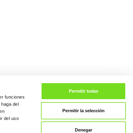
Permitir todas
er funciones
 haga del
Permitir la selección
den
r del uso
707
Legal warning
Data privacy
Denegar